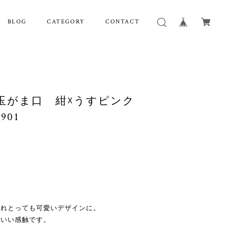
BLOG
CATEGORY
CONTACT
水玉がま口 紺☓うすピンク
901
されとっても可愛いデザインに。
もいい感触です。