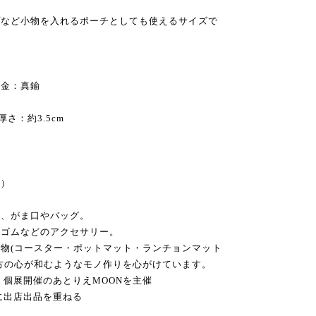
。
プなど小物を入れるポーチとしても使えるサイズで
金：真鍮
厚さ：約3.5cm
）
た、がま口やバッグ。
アゴムなどのアクセサリー。
物(コースター・ポットマット・ランチョンマット
方の心が和むようなモノ作りを心がけています。
、個展開催のあとりえMOONを主催
に出店出品を重ねる