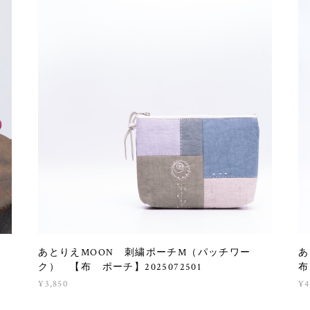
あとりえMOON 刺繍ポーチM（パッチワー
あ
ク） 【布 ポーチ】2025072501
布
¥3,850
¥4