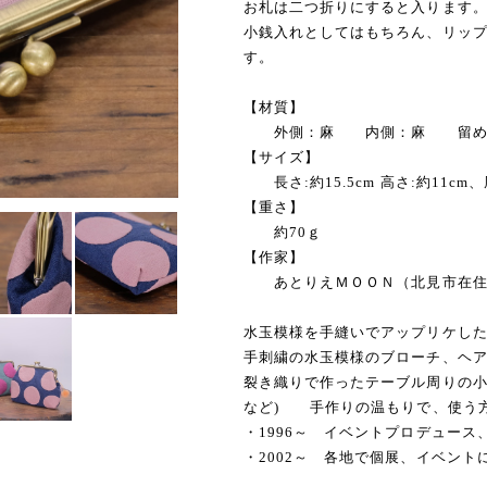
お札は二つ折りにすると入ります
小銭入れとしてはもちろん、リッ
す。
【材質】
外側：麻 内側：麻 留め
【サイズ】
長さ:約15.5cm 高さ:約11cm、
【重さ】
約70ｇ
【作家】
あとりえＭＯＯＮ（北見市在住
水玉模様を手縫いでアップリケし
手刺繍の水玉模様のブローチ、ヘ
裂き織りで作ったテーブル周りの小
など) 手作りの温もりで、使う
・1996～ イベントプロデュース
・2002～ 各地で個展、イベント