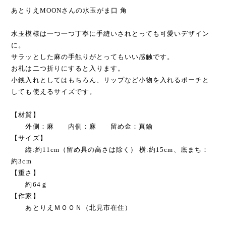
あとりえMOONさんの水玉がま口 角
水玉模様は一つ一つ丁寧に手縫いされとっても可愛いデザイン
に。
サラッとした麻の手触りがとってもいい感触です。
お札は二つ折りにすると入ります。
小銭入れとしてはもちろん、リップなど小物を入れるポーチと
しても使えるサイズです。
【材質】
外側：麻 内側：麻 留め金：真鍮
【サイズ】
縦:約11cm（留め具の高さは除く） 横:約15cm、底まち：
約3cm
【重さ】
約64ｇ
【作家】
あとりえＭＯＯＮ（北見市在住）