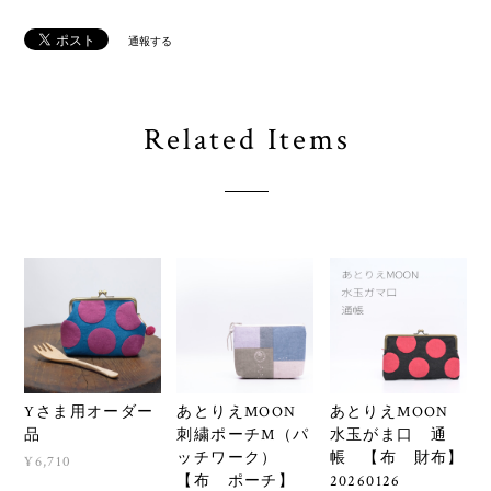
通報する
Related Items
Yさま用オーダー
あとりえMOON
あとりえMOON
品
刺繍ポーチM（パ
水玉がま口 通
ッチワーク）
帳 【布 財布】
¥6,710
【布 ポーチ】
20260126