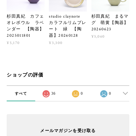
杉田真紀 カフェ
studio claynote
杉田真紀 まるマ
オレボウル ラベ
カラフルリムプレ
グ 萌黄【陶器】
ンダー 【陶器】
ート 緑 【陶
20260623
2025011801
器】20260128
¥5,060
¥5,170
¥3,300
ショップの評価
すべて
36
0
0
メールマガジンを受け取る