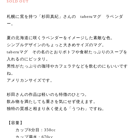
SOLD OUT
札幌に窯を持つ「杉田真紀」さんの taberuマグ ラベンダ
ー。
夏の北海道に咲くラベンダーをイメージした素敵な色。
シンプルデザインのちょっと大きめサイズのマグ。
taberuマグ その名のとおりポトフや食材たっぷりのスープを
入れるのにピッタリ。
男性がたっぷりの珈琲やカフェラテなどを飲むのにもいいです
ね。
アメリカンサイズです。
杉田さんの作品は軽いのも特徴のひとつ。
飲み物を満たしても重さを気にせず使えます。
独特の質感と相まり永く使える「うつわ」ですね。
【容量】
カップ8分目：350cc
カップ満水：670cc