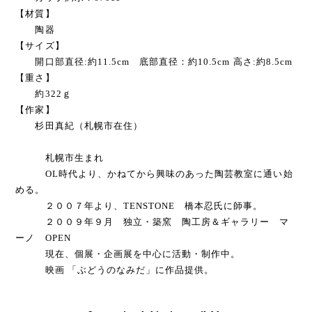
【材質】
陶器
【サイズ】
開口部直径:約11.5cm 底部直径：約10.5cm 高さ:約8.5cm
【重さ】
約322ｇ
【作家】
杉田真紀（札幌市在住）
札幌市生まれ
OL時代より、かねてから興味のあった陶芸教室に通い始
める。
２００７年より、TENSTONE 橋本忍氏に師事。
２００９年９月 独立・築窯 陶工房＆ギャラリー マ
ーノ OPEN
現在、個展・企画展を中心に活動・制作中。
映画 「ぶどうのなみだ」に作品提供。