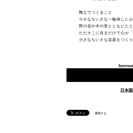
陶土でつくること
小さなちいさな一輪挿しに心
野の花や木の実とともにたとえ
ただそこに在るだけで心が「ふ
小さなちいさな花器をつくり
Internat
日本国
通報する