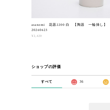
asanomi 花器2200 白 【陶器 一輪挿し】
20260623
¥2,420
ショップの評価
すべて
36