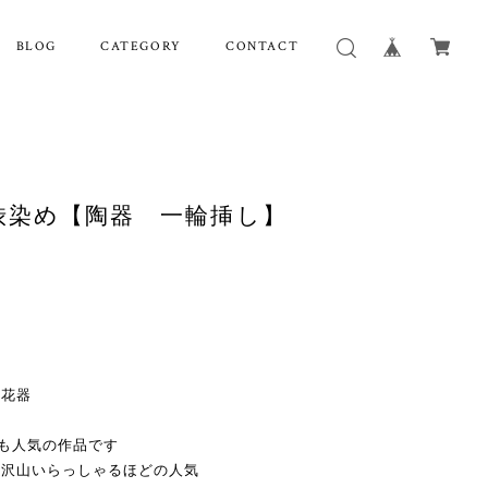
BLOG
CATEGORY
CONTACT
00 渋染め【陶器 一輪挿し】
な花器
ても人気の作品です
も沢山いらっしゃるほどの人気