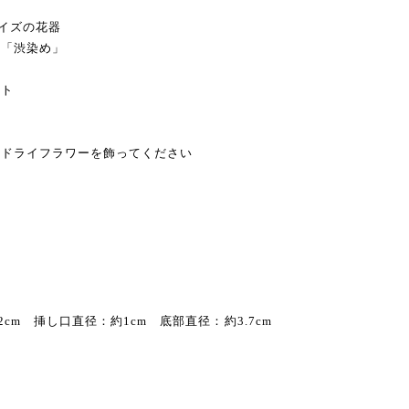
サイズの花器
た「渋染め」
ット
す
、ドライフラワーを飾ってください
m 挿し口直径：約1cm 底部直径：約3.7cm