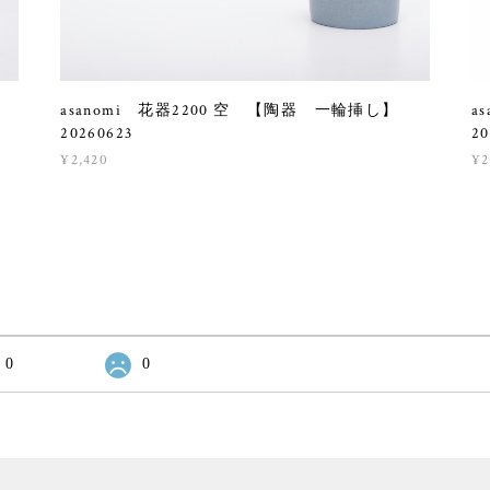
asanomi 花器2200 空 【陶器 一輪挿し】
a
20260623
20
¥2,420
¥2
0
0