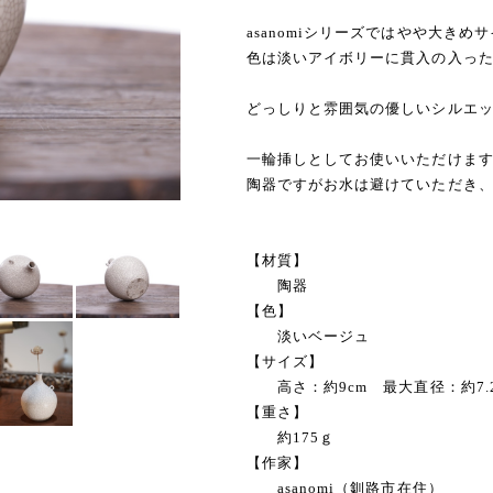
asanomiシリーズではやや大きめ
色は淡いアイボリーに貫入の入っ
どっしりと雰囲気の優しいシルエ
一輪挿しとしてお使いいただけま
陶器ですがお水は避けていただき
【材質】
陶器
【色】
淡いベージュ
【サイズ】
高さ：約9cm 最大直径：約7.2c
【重さ】
約175ｇ
【作家】
asanomi（釧路市在住）