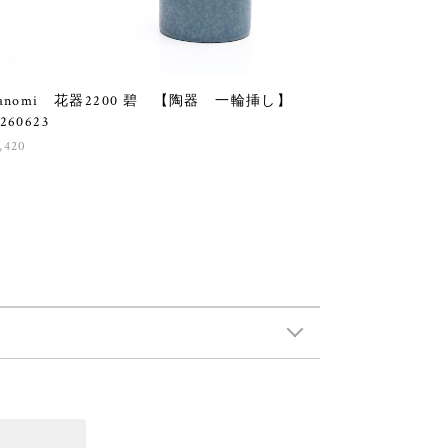
sanomi 花器2200 碧 【陶器 一輪挿し】
260623
,420