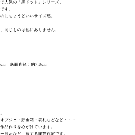
ンで人気の「黒ドット」シリーズ。
鉢です。
るのにちょうどいいサイズ感。
め、同じものは他にありません。
m 底面直径：約7.3cm
）
。
ブジェ・貯金箱・表札などなど・・・
品作りを心がけています。
展示など、旅する陶芸作家です。