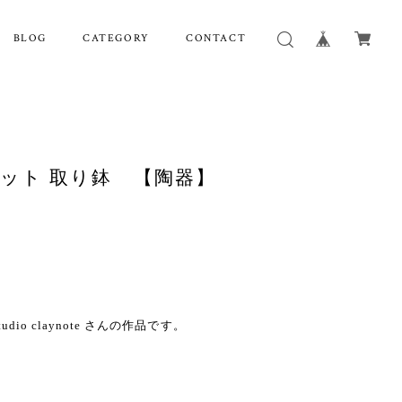
BLOG
CATEGORY
CONTACT
te 黒ドット 取り鉢 【陶器】
io claynote さんの作品です。
」