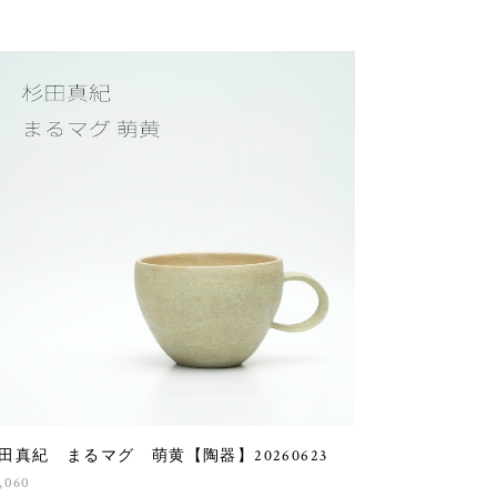
田真紀 まるマグ 萌黄【陶器】20260623
,060