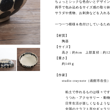
ちょっとシックな色合いとデザイ
両手で包み込めるサイズ感の取り
サラダや煮物、お刺身などを入れ
一つ一つ模様＆色付けしているた
【材質】
陶器
【サイズ】
高さ：約4cm 上部直径：約12c
【重さ】
約149ｇ
【作家】
studio craynote（函館市在住
粘土で作れるものは様々です
うつわ・アクセサリー・動物オ
日常生活が楽しくなるような作
全国のクラフト市やギャラリー