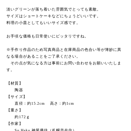
淡いグリーンが落ち着いた雰囲気でとっても素敵。
サイズはショートケーキなどにちょうどいいです。
料理の小皿としてもいいサイズ感です。
お手頃な価格も日常使いにピッタリですね。
※手作り作品のため写真商品と在庫商品の色合い等が簿妙に異
なる場合があることをご了承ください。
その点が気になる方は事前にお問い合わせをお願いいたしま
す。
【材質】
陶器
【サイズ】
直径：約15.2cm 高さ：約1cm
【重さ】
約172ｇ
【作家】
Su Haku 神尾優佳（札幌市在住）