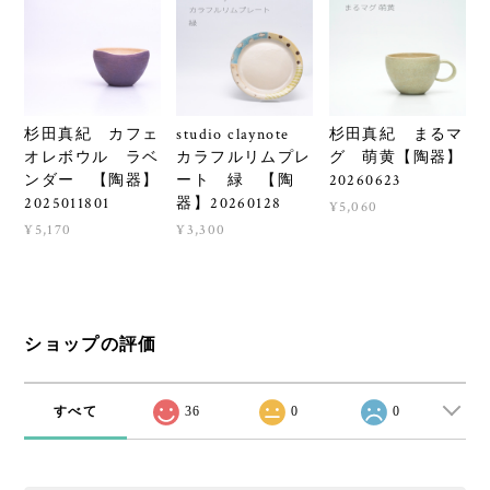
杉田真紀 カフェ
studio claynote
杉田真紀 まるマ
オレボウル ラベ
カラフルリムプレ
グ 萌黄【陶器】
ンダー 【陶器】
ート 緑 【陶
20260623
2025011801
器】20260128
¥5,060
¥5,170
¥3,300
ショップの評価
すべて
36
0
0