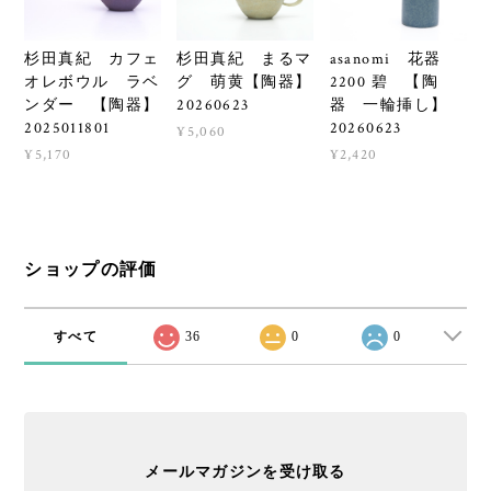
杉田真紀 カフェ
杉田真紀 まるマ
asanomi 花器
オレボウル ラベ
グ 萌黄【陶器】
2200 碧 【陶
ンダー 【陶器】
20260623
器 一輪挿し】
2025011801
20260623
¥5,060
¥5,170
¥2,420
ショップの評価
すべて
36
0
0
メールマガジンを受け取る