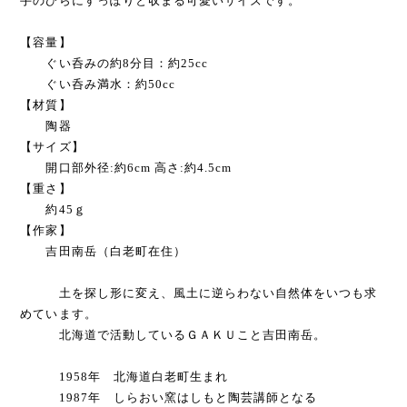
手のひらにすっぽりと収まる可愛いサイズです。
【容量】
ぐい呑みの約8分目：約25cc
ぐい呑み満水：約50cc
【材質】
陶器
【サイズ】
開口部外径:約6cm 高さ:約4.5cm
【重さ】
約45ｇ
【作家】
吉田南岳（白老町在住）
土を探し形に変え、風土に逆らわない自然体をいつも求
めています。
北海道で活動しているＧＡＫＵこと吉田南岳。
1958年 北海道白老町生まれ
1987年 しらおい窯はしもと陶芸講師となる